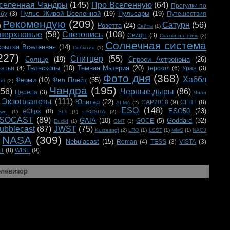
селенная Чандры
(145)
Про Вселенную
(64)
Прогулки по
Пульс Живой Вселенной
(19)
Пульсары
(19)
ебу
(3)
Путешествия
Рекомендую
(209)
Сатурн
(56)
Розетта
(24)
)
Сайты
(1)
верхновые
(58)
Светопись
(108)
Свифт
(3)
Сказки на ночь
(2)
Солнечная система
крытая Вселенная
(14)
События
(1)
227)
Спитцер
(55)
Солнце
(19)
Спроси Астронома
(26)
Телескопы
(10)
Темная Материя
(20)
татьи
(4)
Терскол
(6)
Уран
(3)
Фото дня
(368)
Хаббл
Ферми
(10)
Фил Плейт
(35)
бб
(2)
Чандра
(195)
156)
Черные дыры
(86)
Церера
(3)
Чили
Экзопланеты
(111)
Юпитер
(22)
CAP2018
(9)
CFHT
(8)
ALMA
(2)
ESO
(148)
ESO50
(23)
eClips
(8)
awn
(1)
ELT
(1)
eROSITA
(2)
SOCAST
(89)
GAIA
(10)
Goddard
(32)
GOCE
(5)
Euclid
(1)
GMT
(1)
ubblecast
(87)
JWST
(75)
Kurzesagt
(2)
LRO
(1)
LSST
(1)
MMS
(1)
NAOJ
NASA
(309)
Nebulacast
(15)
Roman
(4)
TESS
(3)
VISTA
(3)
LT
(8)
WISE
(9)
елевизор