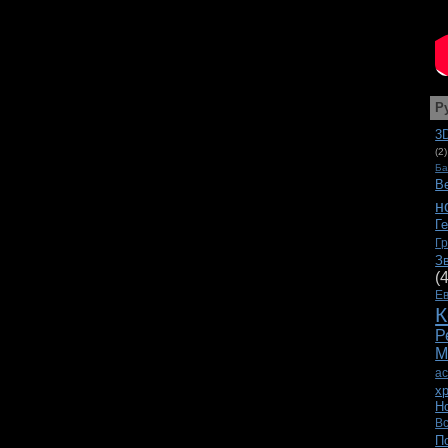
Р
3
(2)
Ба
В
н
Г
Г
З
(
Е
К
Р
М
а
х
Н
В
П