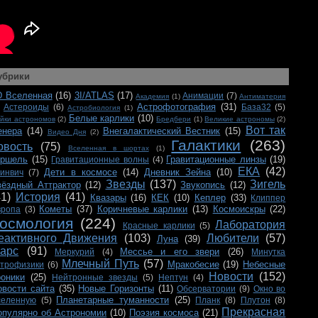
убрики
D Вселенная
(16)
3I/ATLAS
(17)
Анимации
(7)
Академия
(1)
Антиматерия
Астрофотография
(31)
Астероиды
(6)
База32
(5)
Астробиология
(1)
Белые карлики
(10)
йки астрономов
(2)
Бредбери
(1)
Великие астрономы
(2)
Вот так
енера
(14)
Внегалактический Вестник
(15)
Видео Дня
(2)
Галактики
(263)
овость
(75)
Вселенная в шортах
(1)
ершель
(15)
Гравитационные линзы
(19)
Гравитационные волны
(4)
ЕКА
(42)
Дети в космосе
(14)
Дневник Зейна
(10)
ринвич
(7)
Звезды
(137)
Зигель
вёздный Аттрактор
(12)
Звукопись
(12)
41)
История
(41)
Квазары
(16)
КЕК
(10)
Кеплер
(33)
Клиппер
Кометы
(37)
Коричневые карлики
(13)
Космоискры
(22)
вропа
(3)
осмология
(224)
Лаборатория
Красные карлики
(5)
еактивного Движения
(103)
Любители
(57)
Луна
(39)
арс
(91)
Мессье и его звери
(26)
Меркурий
(4)
Минутка
Млечный Путь
(57)
Мракобесие
(19)
Небесные
строфизики
(6)
Новости
(152)
роники
(25)
Нейтронные звезды
(5)
Нептун
(4)
овости сайта
(35)
Новые Горизонты
(11)
Обсерватории
(9)
Окно во
Планетарные туманности
(25)
селенную
(5)
Планк
(8)
Плутон
(8)
Прекрасная
опулярно об Астрономии
(10)
Поэзия космоса
(21)