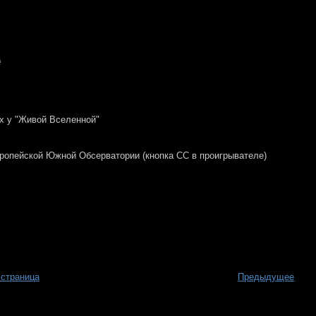
х у "Живой Вселенной"
ропейской Южной Обсерватории (кнопка СС в проигрывателе)
 страница
Предыдущее