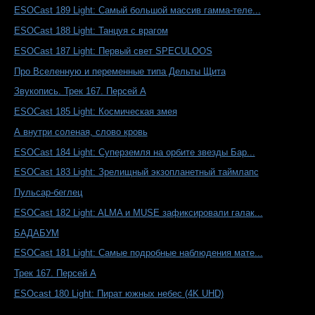
ESOCast 189 Light: Самый большой массив гамма-теле...
ESOCast 188 Light: Танцуя с врагом
ESOCast 187 Light: Первый свет SPECULOOS
Про Вселенную и переменные типа Дельты Щита
Звукопись. Трек 167. Персей А
ESOCast 185 Light: Космическая змея
А внутри соленая, слово кровь
ESOCast 184 Light: Суперземля на орбите звезды Бар...
ESOCast 183 Light: Зрелищный экзопланетный таймлапс
Пульсар-беглец
ESOCast 182 Light: ALMA и MUSE зафиксировали галак...
БАДАБУМ
ESOCast 181 Light: Самые подробные наблюдения мате...
Трек 167. Персей А
ESOcast 180 Light: Пират южных небес (4K UHD)