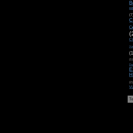
В
н
(7
С
С
(
С
Уэ
(
(1)
D
E
H
(2)
V
Т