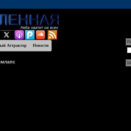
П
ный Аттрактор
Новости
ймлапс
Ш