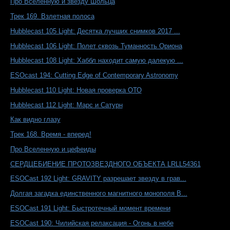
Про Вселенную и звезду Шольца
Трек 169. Взлетная полоса
Hubblecast 105 Light: Десятка лучших снимков 2017 ...
Hubblecast 106 Light: Полет сквозь Туманность Ориона
Hubblecast 108 Light: Хаббл находит самую далекую ...
ESOcast 194: Cutting Edge of Contemporary Astronomy
Hubblecast 110 Light: Новая проверка ОТО
Hubblecast 112 Light: Марс и Сатурн
Как видно глазу
Трек 168. Время - вперед!
Про Вселенную и цефеиды
СЕРДЦЕБИЕНИЕ ПРОТОЗВЕЗДНОГО ОБЪЕКТА LRLL54361
ESOCast 192 Light: GRAVITY разрешает звезду в грав...
Долгая загадка единственного магнитного монополя В...
ESOCast 191 Light: Быстротечный момент времени
ESOCast 190: Чилийская релаксация - Огонь в небе