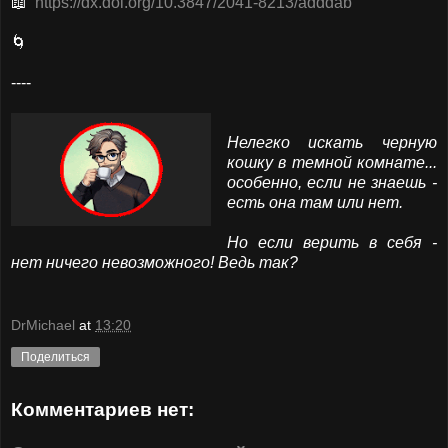
📖
https://dx.doi.org/10.3847/2041-8213/adddab
🌀
----
Нелегко искать черную
кошку в темной комнате...
особенно, если не знаешь -
есть она там или нет.
Но если верить в себя -
нет ничего невозможного! Ведь так?
DrMichael
at
13:20
Поделиться
Комментариев нет: