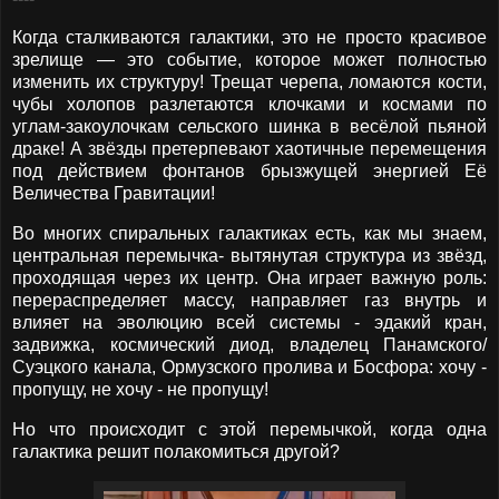
Когда сталкиваются галактики, это не просто красивое
зрелище — это событие, которое может полностью
изменить их структуру! Трещат черепа, ломаются кости,
чубы холопов разлетаются клочками и космами по
углам-закоулочкам сельского шинка в весёлой пьяной
драке! А звёзды претерпевают хаотичные перемещения
под действием фонтанов брызжущей энергией Её
Величества Гравитации!
Во многих спиральных галактиках есть, как мы знаем,
центральная перемычка- вытянутая структура из звёзд,
проходящая через их центр. Она играет важную роль:
перераспределяет массу, направляет газ внутрь и
влияет на эволюцию всей системы - эдакий кран,
задвижка, космический диод, владелец Панамского/
Суэцкого канала, Ормузского пролива и Босфора: хочу -
пропущу, не хочу - не пропущу!
Но что происходит с этой перемычкой, когда одна
галактика решит полакомиться другой?