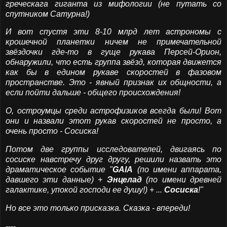
греческага гиганта из мифологии (не путать со
спутником Сатурна!)
И вот спустя эти 8-10 млрд лет астрономы с
крошечной планетки ничем не примечательной
звёздочки где-то в гуще рукава Персей-Орион,
обнаружили, что есть группа звёзд, которая движется
как бы в едином рукаве скоростей в фазовом
пространстве. Это - явный признак их общности, а
если пойти дальше - общего происхождения!
О, остроумцы среди астрофизиков всегда были! Вот
они и назвали этот рукав скоростей не просто, а
очень просто - Сосиска!
Потом две группы исследователей, двигаясь по
сосиске навстречу друг другу, решили назвать это
драматическое событие "
GAIA
(по имени аппарата,
давшего эти данные) +
Энцелад
(по имени древней
галактике, упокой господи ее душу!) + ...
Сосиска
!"
Но все это только присказка. Сказка - впереди!
----