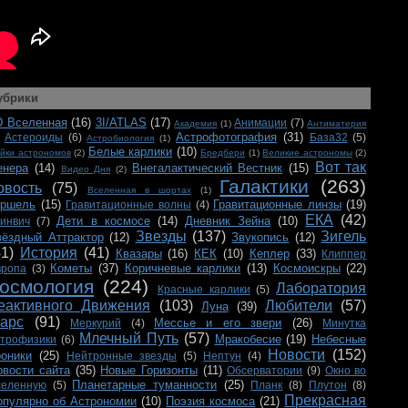
убрики
D Вселенная
(16)
3I/ATLAS
(17)
Анимации
(7)
Академия
(1)
Антиматерия
Астрофотография
(31)
Астероиды
(6)
База32
(5)
Астробиология
(1)
Белые карлики
(10)
йки астрономов
(2)
Бредбери
(1)
Великие астрономы
(2)
Вот так
енера
(14)
Внегалактический Вестник
(15)
Видео Дня
(2)
Галактики
(263)
овость
(75)
Вселенная в шортах
(1)
ершель
(15)
Гравитационные линзы
(19)
Гравитационные волны
(4)
ЕКА
(42)
Дети в космосе
(14)
Дневник Зейна
(10)
ринвич
(7)
Звезды
(137)
Зигель
вёздный Аттрактор
(12)
Звукопись
(12)
41)
История
(41)
Квазары
(16)
КЕК
(10)
Кеплер
(33)
Клиппер
Кометы
(37)
Коричневые карлики
(13)
Космоискры
(22)
вропа
(3)
осмология
(224)
Лаборатория
Красные карлики
(5)
еактивного Движения
(103)
Любители
(57)
Луна
(39)
арс
(91)
Мессье и его звери
(26)
Меркурий
(4)
Минутка
Млечный Путь
(57)
Мракобесие
(19)
Небесные
строфизики
(6)
Новости
(152)
роники
(25)
Нейтронные звезды
(5)
Нептун
(4)
овости сайта
(35)
Новые Горизонты
(11)
Обсерватории
(9)
Окно во
Планетарные туманности
(25)
селенную
(5)
Планк
(8)
Плутон
(8)
Прекрасная
опулярно об Астрономии
(10)
Поэзия космоса
(21)