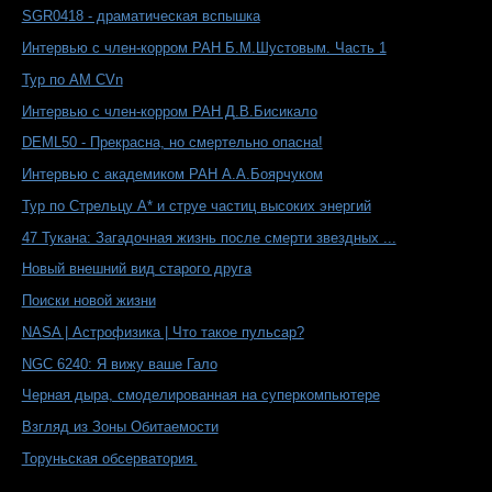
SGR0418 - драматическая вспышка
Интервью с член-корром РАН Б.М.Шустовым. Часть 1
Тур по AM CVn
Интервью с член-корром РАН Д.В.Бисикало
DEML50 - Прекрасна, но смертельно опасна!
Интервью с академиком РАН А.А.Боярчуком
Тур по Стрельцу А* и струе частиц высоких энергий
47 Тукана: Загадочная жизнь после смерти звездных ...
Новый внешний вид старого друга
Поиски новой жизни
NASA | Астрофизика | Что такое пульсар?
NGC 6240: Я вижу ваше Гало
Черная дыра, смоделированная на суперкомпьютере
Взгляд из Зоны Обитаемости
Торуньская обсерватория.