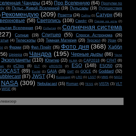
селенная Чандры
(145)
Про Вселенную
(64)
Прогулки по
Пульс Живой Вселенной
(19)
Пульсары
(19)
ебу
(3)
Путешествия
Рекомендую
(209)
Сатурн
(56)
Розетта
(24)
)
Сайты
(1)
верхновые
(58)
Светопись
(108)
Свифт
(3)
Сказки на ночь
(2)
Солнечная система
крытая Вселенная
(14)
События
(1)
227)
Спитцер
(55)
Солнце
(19)
Спроси Астронома
(26)
Телескопы
(10)
Темная Материя
(20)
татьи
(4)
Терскол
(6)
Уран
(3)
Фото дня
(368)
Хаббл
Ферми
(10)
Фил Плейт
(35)
бб
(2)
Чандра
(195)
156)
Черные дыры
(86)
Церера
(3)
Чили
Экзопланеты
(110)
Юпитер
(22)
CAP2018
(9)
CFHT
(8)
ALMA
(2)
ESO
(148)
ESO50
(23)
eClips
(8)
awn
(1)
ELT
(1)
eROSITA
(2)
SOCAST
(89)
GAIA
(10)
Goddard
(32)
GOCE
(5)
Euclid
(1)
GMT
(1)
ubblecast
(87)
JWST
(74)
Kurzesagt
(2)
LRO
(1)
LSST
(1)
MMS
(1)
NAOJ
NASA
(309)
Nebulacast
(15)
Roman
(4)
VISTA
(3)
VLT
TESS
(2)
)
WISE
(9)
елевизор