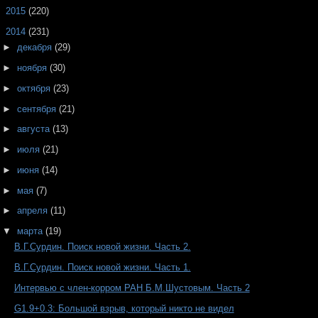
►
2015
(220)
▼
2014
(231)
►
декабря
(29)
►
ноября
(30)
►
октября
(23)
►
сентября
(21)
►
августа
(13)
►
июля
(21)
►
июня
(14)
►
мая
(7)
►
апреля
(11)
▼
марта
(19)
В.Г.Сурдин. Поиск новой жизни. Часть 2.
В.Г.Сурдин. Поиск новой жизни. Часть 1.
Интервью с член-корром РАН Б.М.Шустовым. Часть 2
G1.9+0.3: Большой взрыв, который никто не видел