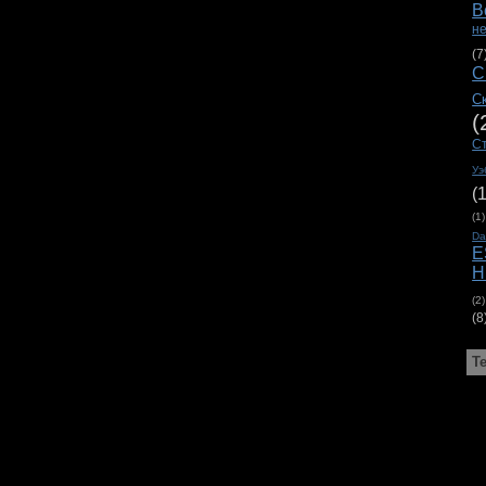
В
н
(7
С
С
(
С
Уэ
(
(1)
D
E
H
(2)
(8
Т