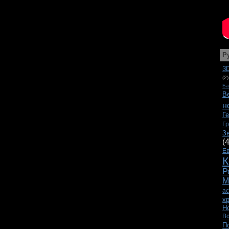
Р
3
(2)
Ба
В
н
Г
Г
З
(
Е
К
Р
М
а
х
Н
В
П