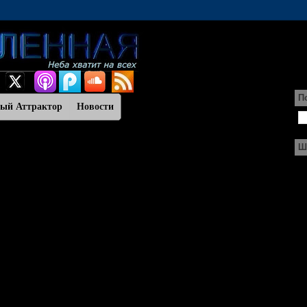
П
ный Аттрактор
Новости
Ш